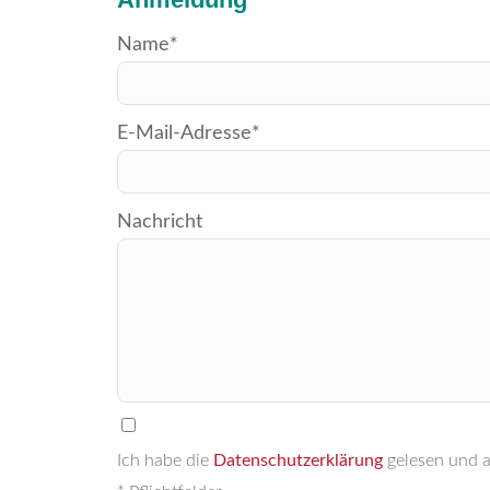
Bitte
Name*
lasse
dieses
E-Mail-Adresse*
Feld
leer.
Nachricht
Ich habe die
Datenschutzerklärung
gelesen und a