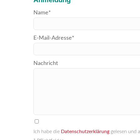
Bitte
Name*
lasse
dieses
E-Mail-Adresse*
Feld
leer.
Nachricht
Ich habe die
Datenschutzerklärung
gelesen und a