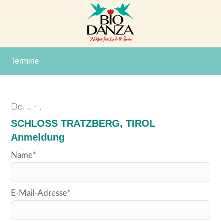
Termine
Do. ..
- ,
SCHLOSS TRATZBERG, TIROL
Anmeldung
Bitte
Name*
lasse
dieses
E-Mail-Adresse*
Feld
leer.