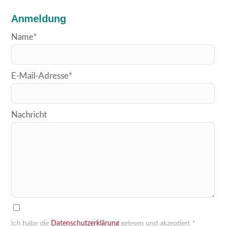
Anmeldung
Bitte
Name*
lasse
dieses
E-Mail-Adresse*
Feld
leer.
Nachricht
Ich habe die
Datenschutzerklärung
gelesen und akzeptiert *