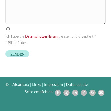
Ich habe die
Datenschutzerklärung
gelesen und akzeptiert *
* Pflichtfelder
© I. Alcántara
|
Links
|
Impressum
|
Datenschutz
Seite empfehlen: