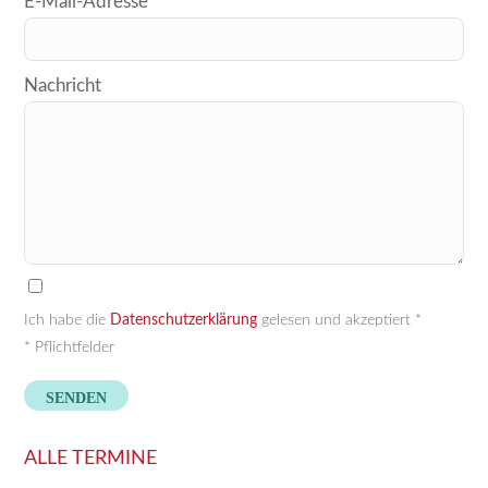
E-Mail-Adresse*
Feld
leer.
Nachricht
Ich habe die
Datenschutzerklärung
gelesen und akzeptiert *
* Pflichtfelder
ALLE TERMINE