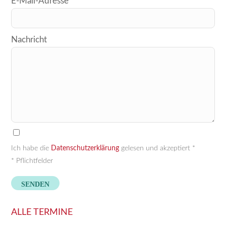
E-Mail-Adresse*
Feld
leer.
Nachricht
Ich habe die
Datenschutzerklärung
gelesen und akzeptiert *
* Pflichtfelder
ALLE TERMINE